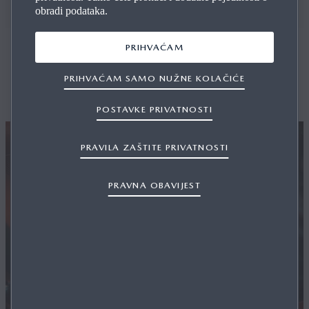
Jamstvo za Mazda vozilo
obradi podataka.
PRIHVAĆAM
ZA BEZ­BRIŽ­NU I ZABAV­NU VOŽ­NJU
PRIHVAĆAM SAMO NUŽNE KOLAČIĆE
POSTAVKE PRIVATNOSTI
PRAVILA ZAŠTITE PRIVATNOSTI
PRAVNA OBAVIJEST