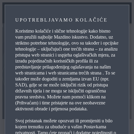
UPOTREBLJAVAMO KOLAČIĆE
Koristimo kolačiće i slične tehnologije kako bismo
vam pružili najbolje Mazdino iskustvo. Dodatno, uz
striktno potrebne tehnologije, ovo su također i opcijske
tehnologije – uključujući one trećih strana – za analizu
pristupa web stranici i uspjeha oglašivačkih mjera, za
izradu pojedinačnih korisničkih profila ili za
predstavljanje prilagođenijeg oglašavanja na našim
web stranicama i web stranicama trećih strana . To se
također može dogoditi u zemljama izvan EU (npr.
SAD), gdje se ne može isključiti rizik od pristupa
državnih tijela i ne mogu se isključiti ograničena
pravna sredstva. Možete nam pomoći klikom na
(Prihvaćam) i time pristajete na ove neobavezne
aktivnosti obrade i prijenosa podataka.
Svoj pristanak možete opozvati ili promijeniti u bilo
kojem trenutku za ubuduće u vašim Postavkama
Za pravi duševni mir
privatnosti. Tamo ćete pronaći i dodatne pojedinosti o