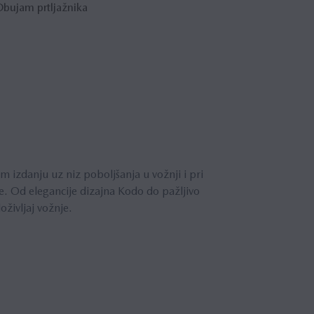
bujam prtljažnika
 izdanju uz niz poboljšanja u vožnji i pri
de. Od elegancije dizajna Kodo do pažljivo
oživljaj vožnje.