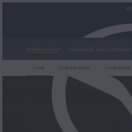
MAZDA CX‑60
ODABERITE PAKET OPREME
Uvod
Doživljaj vožnje
Unutrašnjost