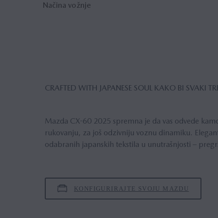
Načina vožnje
Uvod
section
CRAFTED WITH JAPANESE SOUL KAKO BI SVAKI 
Mazda CX-60 2025 spremna je da vas odvede kamo god
rukovanju, za još odzivniju voznu dinamiku. Elegant
odabranih japanskih tekstila u unutrašnjosti – pregr
KONFIGURIRAJTE SVOJU MAZDU