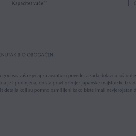
Kapacitet vuče**
O
TRENUTAK BIO OBOGAĆEN
 vas vaš osjećaj za avanturu povede, a sada dolazi u još boljem
na je i profinjena, doista pravi primjer japanske majstorske izra
št detalja koji su pomno osmišljeni kako biste imali nevjerojatan d