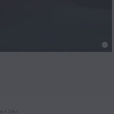
do
1.726
l