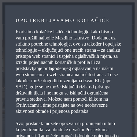
SPECIFIKACIJE I CIJENE
UPOTREBLJAVAMO KOLAČIĆE
ZATRAŽITE PONUDU
Koristimo kolačiće i slične tehnologije kako bismo
Dodatna oprema
vam pružili najbolje Mazdino iskustvo. Dodatno, uz
striktno potrebne tehnologije, ovo su također i opcijske
tehnologije – uključujući one trećih strana – za analizu
pristupa web stranici i uspjeha oglašivačkih mjera, za
izradu pojedinačnih korisničkih profila ili za
predstavljanje prilagođenijeg oglašavanja na našim
web stranicama i web stranicama trećih strana . To se
također može dogoditi u zemljama izvan EU (npr.
SAD), gdje se ne može isključiti rizik od pristupa
državnih tijela i ne mogu se isključiti ograničena
pravna sredstva. Možete nam pomoći klikom na
(Prihvaćam) i time pristajete na ove neobavezne
aktivnosti obrade i prijenosa podataka.
Svoj pristanak možete opozvati ili promijeniti u bilo
kojem trenutku za ubuduće u vašim Postavkama
privatnosti. Tamo ćete pronaći i dodatne pojedinosti o