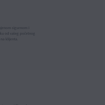
 njenom sigurnom i
šku od vašeg početnog
na klijenta.