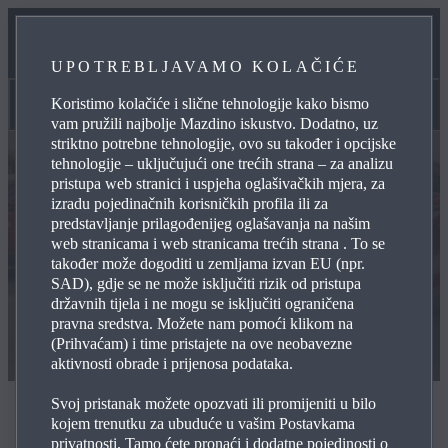
ODRŽAVANJE
UPOTREBLJAVAMO KOLAČIĆE
KONTAKTIRAJTE NAS
Koristimo kolačiće i slične tehnologije kako bismo
Rabljena vozila
vam pružili najbolje Mazdino iskustvo. Dodatno, uz
striktno potrebne tehnologije, ovo su također i opcijske
tehnologije – uključujući one trećih strana – za analizu
pristupa web stranici i uspjeha oglašivačkih mjera, za
izradu pojedinačnih korisničkih profila ili za
predstavljanje prilagođenijeg oglašavanja na našim
web stranicama i web stranicama trećih strana . To se
također može dogoditi u zemljama izvan EU (npr.
SAD), gdje se ne može isključiti rizik od pristupa
državnih tijela i ne mogu se isključiti ograničena
pravna sredstva. Možete nam pomoći klikom na
(Prihvaćam) i time pristajete na ove neobavezne
aktivnosti obrade i prijenosa podataka.
Svoj pristanak možete opozvati ili promijeniti u bilo
Rabljena vozila
kojem trenutku za ubuduće u vašim Postavkama
privatnosti. Tamo ćete pronaći i dodatne pojedinosti o