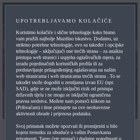
ODRŽAVANJE
UPOTREBLJAVAMO KOLAČIĆE
KONTAKTIRAJTE NAS
Koristimo kolačiće i slične tehnologije kako bismo
Rabljena vozila
vam pružili najbolje Mazdino iskustvo. Dodatno, uz
striktno potrebne tehnologije, ovo su također i opcijske
tehnologije – uključujući one trećih strana – za analizu
pristupa web stranici i uspjeha oglašivačkih mjera, za
izradu pojedinačnih korisničkih profila ili za
predstavljanje prilagođenijeg oglašavanja na našim
web stranicama i web stranicama trećih strana . To se
također može dogoditi u zemljama izvan EU (npr.
SAD), gdje se ne može isključiti rizik od pristupa
državnih tijela i ne mogu se isključiti ograničena
pravna sredstva. Možete nam pomoći klikom na
(Prihvaćam) i time pristajete na ove neobavezne
aktivnosti obrade i prijenosa podataka.
Svoj pristanak možete opozvati ili promijeniti u bilo
Rabljena vozila
kojem trenutku za ubuduće u vašim Postavkama
privatnosti. Tamo ćete pronaći i dodatne pojedinosti o