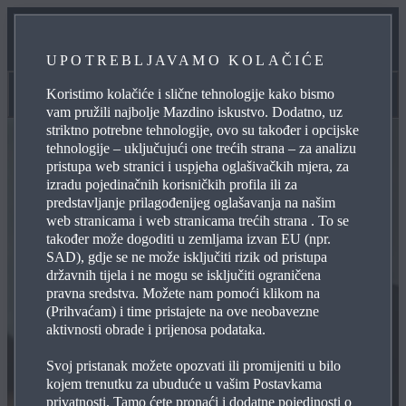
ODRŽAVANJE
UPOTREBLJAVAMO KOLAČIĆE
KONTAKTIRAJTE NAS
Koristimo kolačiće i slične tehnologije kako bismo
KONTAKTIRAJTE NAS
vam pružili najbolje Mazdino iskustvo. Dodatno, uz
striktno potrebne tehnologije, ovo su također i opcijske
tehnologije – uključujući one trećih strana – za analizu
pristupa web stranici i uspjeha oglašivačkih mjera, za
izradu pojedinačnih korisničkih profila ili za
predstavljanje prilagođenijeg oglašavanja na našim
web stranicama i web stranicama trećih strana . To se
također može dogoditi u zemljama izvan EU (npr.
SAD), gdje se ne može isključiti rizik od pristupa
državnih tijela i ne mogu se isključiti ograničena
pravna sredstva. Možete nam pomoći klikom na
(Prihvaćam) i time pristajete na ove neobavezne
aktivnosti obrade i prijenosa podataka.
Svoj pristanak možete opozvati ili promijeniti u bilo
kojem trenutku za ubuduće u vašim Postavkama
privatnosti. Tamo ćete pronaći i dodatne pojedinosti o