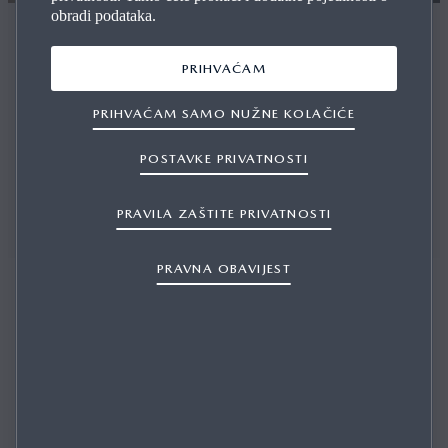
obradi podataka.
KONTAKTIRAJTE NAS
PRIHVAĆAM
PRIHVAĆAM SAMO NUŽNE KOLAČIĆE
POSTAVKE PRIVATNOSTI
Tu smo da vam pomognemo oko svih pitanja i pružimo
stručne konzultacije.
PRAVILA ZAŠTITE PRIVATNOSTI
PRAVNA OBAVIJEST
AUTO CENTAR KOS D.O.O.