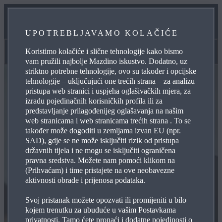
ODRŽAVANJE
UPOTREBLJAVAMO KOLAČIĆE
KONTAKTIRAJTE NAS
Koristimo kolačiće i slične tehnologije kako bismo
KONTAKTIRAJTE NAS
vam pružili najbolje Mazdino iskustvo. Dodatno, uz
striktno potrebne tehnologije, ovo su također i opcijske
tehnologije – uključujući one trećih strana – za analizu
pristupa web stranici i uspjeha oglašivačkih mjera, za
izradu pojedinačnih korisničkih profila ili za
predstavljanje prilagođenijeg oglašavanja na našim
web stranicama i web stranicama trećih strana . To se
također može dogoditi u zemljama izvan EU (npr.
SAD), gdje se ne može isključiti rizik od pristupa
državnih tijela i ne mogu se isključiti ograničena
pravna sredstva. Možete nam pomoći klikom na
(Prihvaćam) i time pristajete na ove neobavezne
aktivnosti obrade i prijenosa podataka.
Svoj pristanak možete opozvati ili promijeniti u bilo
kojem trenutku za ubuduće u vašim Postavkama
privatnosti. Tamo ćete pronaći i dodatne pojedinosti o