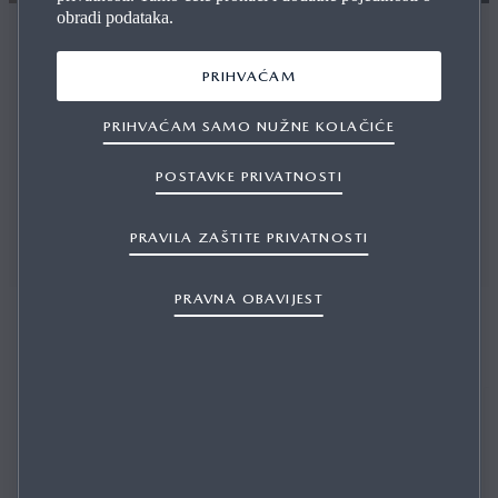
obradi podataka.
KONTAKTIRAJTE NAS
PRIHVAĆAM
PRIHVAĆAM SAMO NUŽNE KOLAČIĆE
POSTAVKE PRIVATNOSTI
Tu smo da vam pomognemo oko svih pitanja i pružimo
stručne konzultacije.
PRAVILA ZAŠTITE PRIVATNOSTI
PRAVNA OBAVIJEST
AUTOKUCA LONGIN D.O.O.