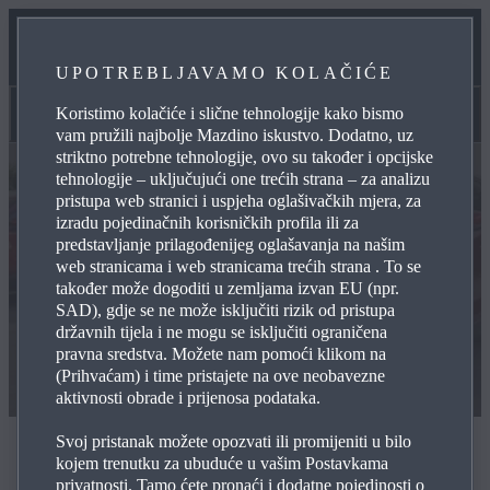
ODRŽAVANJE
UPOTREBLJAVAMO KOLAČIĆE
KONTAKTIRAJTE NAS
Koristimo kolačiće i slične tehnologije kako bismo
Rabljena vozila
vam pružili najbolje Mazdino iskustvo. Dodatno, uz
striktno potrebne tehnologije, ovo su također i opcijske
tehnologije – uključujući one trećih strana – za analizu
pristupa web stranici i uspjeha oglašivačkih mjera, za
izradu pojedinačnih korisničkih profila ili za
predstavljanje prilagođenijeg oglašavanja na našim
web stranicama i web stranicama trećih strana . To se
također može dogoditi u zemljama izvan EU (npr.
SAD), gdje se ne može isključiti rizik od pristupa
državnih tijela i ne mogu se isključiti ograničena
pravna sredstva. Možete nam pomoći klikom na
(Prihvaćam) i time pristajete na ove neobavezne
aktivnosti obrade i prijenosa podataka.
Svoj pristanak možete opozvati ili promijeniti u bilo
Rabljena vozila
kojem trenutku za ubuduće u vašim Postavkama
privatnosti. Tamo ćete pronaći i dodatne pojedinosti o