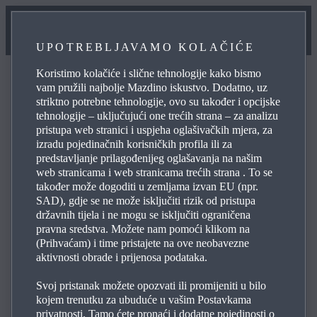
UPOTREBLJAVAMO KOLAČIĆE
Koristimo kolačiće i slične tehnologije kako bismo
vam pružili najbolje Mazdino iskustvo. Dodatno, uz
striktno potrebne tehnologije, ovo su također i opcijske
tehnologije – uključujući one trećih strana – za analizu
Željena oprema više nije dostupna
pristupa web stranici i uspjeha oglašivačkih mjera, za
izradu pojedinačnih korisničkih profila ili za
predstavljanje prilagođenijeg oglašavanja na našim
Molimo Vas da koristite našu pretragu dodatne opreme
web stranicama i web stranicama trećih strana . To se
kako biste pronašli sličnu dodatnu opremu za vaš model
također može dogoditi u zemljama izvan EU (npr.
SAD), gdje se ne može isključiti rizik od pristupa
ili kontaktirajte svog Maz­dinog partnera
državnih tijela i ne mogu se isključiti ograničena
pravna sredstva. Možete nam pomoći klikom na
(Prihvaćam) i time pristajete na ove neobavezne
aktivnosti obrade i prijenosa podataka.
TRAŽI DODATKE
Svoj pristanak možete opozvati ili promijeniti u bilo
kojem trenutku za ubuduće u vašim Postavkama
privatnosti. Tamo ćete pronaći i dodatne pojedinosti o