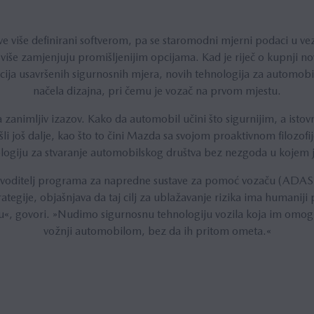
ve više definirani softverom, pa se staromodni mjerni podaci u v
iše zamjenjuju promišljenijim opcijama. Kad je riječ o kupnji no
ja usavršenih sigurnosnih mjera, novih tehnologija za automobil 
načela dizajna, pri čemu je vozač na prvom mjestu.
 zanimljiv izazov. Kako da automobil učini što sigurnijim, a is
li još dalje, kao što to čini Mazda sa svojom proaktivnom filozofi
ologiju za stvaranje automobilskog društva bez nezgoda u kojem
ovoditelj programa za napredne sustave za pomoć vozaču (ADA
rategije, objašnjava da taj cilj za ublažavanje rizika ima humaniji
u«, govori. »Nudimo sigurnosnu tehnologiju vozila koja im omog
vožnji automobilom, bez da ih pritom ometa.«