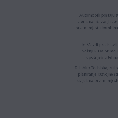
Automobili postaju s
vremena ubrzanja sve v
prvom mjestu kombinaci
To Mazdi predstavlja
vožnju? Da bismo iš
upotrijebiti tehn
Takahiro Tochioka, ruk
planiranje razvojne st
uvijek na prvom mjest