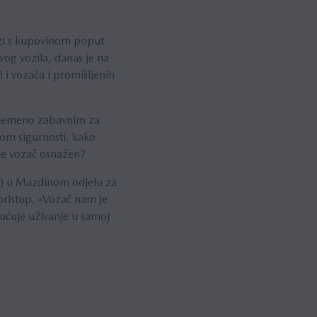
ezi s kupovinom poput
vog vozila, danas je na
i vozača i promišljenih
tovremeno zabavnim za
jom sigurnosti, kako
 je vozač osnažen?
S) u Mazdinom odjelu za
 pristup. »Vozač nam je
ućuje uživanje u samoj