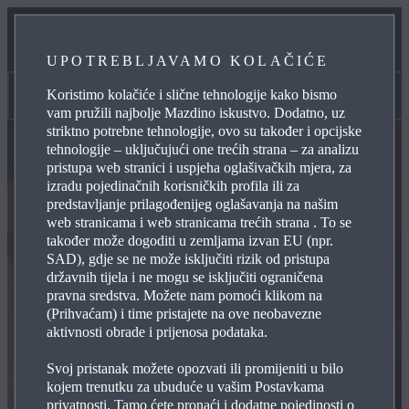
TEHNOLOGIJA
UPOTREBLJAVAMO KOLAČIĆE
PRIČE O MAZDI
Koristimo kolačiće i slične tehnologije kako bismo
Priče o Mazdi
vam pružili najbolje Mazdino iskustvo. Dodatno, uz
striktno potrebne tehnologije, ovo su također i opcijske
tehnologije – uključujući one trećih strana – za analizu
pristupa web stranici i uspjeha oglašivačkih mjera, za
izradu pojedinačnih korisničkih profila ili za
predstavljanje prilagođenijeg oglašavanja na našim
web stranicama i web stranicama trećih strana . To se
također može dogoditi u zemljama izvan EU (npr.
SAD), gdje se ne može isključiti rizik od pristupa
državnih tijela i ne mogu se isključiti ograničena
pravna sredstva. Možete nam pomoći klikom na
(Prihvaćam) i time pristajete na ove neobavezne
aktivnosti obrade i prijenosa podataka.
Svoj pristanak možete opozvati ili promijeniti u bilo
kojem trenutku za ubuduće u vašim Postavkama
privatnosti. Tamo ćete pronaći i dodatne pojedinosti o