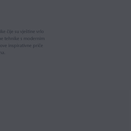
čije su vještine vrlo
alne tehnike s modernim
ove inspirativne priče
ma.