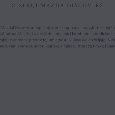
O SERIJI MAZDA DISCOVERS
#MazdaDiscovers omogućuje vam da upoznate majstore i umjetnike 
 Baš poput Mazde, i ovi vrijedni umjetnici kombiniraju tradicion
tako izvanredne predmete, umjetnost i kulinarske doživljaje. Njih
nose vam YouTube autori koji dijele njihovu strast za tim vještina